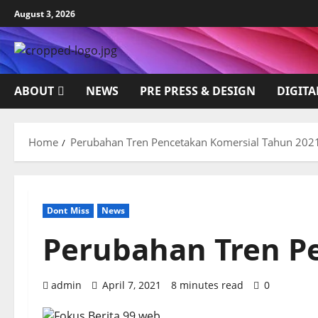
Skip
August 3, 2026
to
content
ABOUT
NEWS
PRE PRESS & DESIGN
DIGITA
Home
Perubahan Tren Pencetakan Komersial Tahun 202
Dont Miss
News
Perubahan Tren P
admin
April 7, 2021
8 minutes read
0