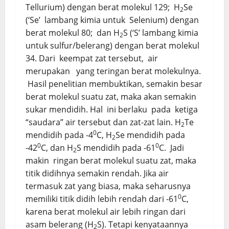
Tellurium) dengan berat molekul 129; H
Se
2
(‘Se’ lambang kimia untuk Selenium) dengan
berat molekul 80; dan H
S (‘S’ lambang kimia
2
untuk sulfur/belerang) dengan berat molekul
34. Dari keempat zat tersebut, air
merupakan yang teringan berat molekulnya.
Hasil penelitian membuktikan, semakin besar
berat molekul suatu zat, maka akan semakin
sukar mendidih. Hal ini berlaku pada ketiga
“saudara” air tersebut dan zat-zat lain. H
Te
2
0
mendidih pada -4
C, H
Se mendidih pada
2
0
0
-42
C, dan H
S mendidih pada -61
C. Jadi
2
makin ringan berat molekul suatu zat, maka
titik didihnya semakin rendah. Jika air
termasuk zat yang biasa, maka seharusnya
0
memiliki titik didih lebih rendah dari -61
C,
karena berat molekul air lebih ringan dari
asam belerang (H
S). Tetapi kenyataannya
2