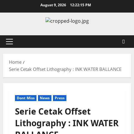
Skip
August 9, 2026
12:22:16 PM
to
content
Primary
Menu
Home
Serie Cetak Offset Lithography : INK WATER BALLANCE
Dont Miss
News
Press
Serie Cetak Offset
Lithography : INK WATER