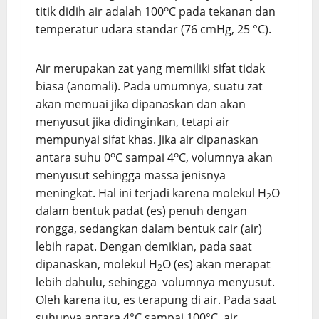
o
titik didih air adalah 100
C pada tekanan dan
temperatur udara standar (76 cmHg, 25 °C).
Air merupakan zat yang memiliki sifat tidak
biasa (anomali). Pada umumnya, suatu zat
akan memuai jika dipanaskan dan akan
menyusut jika didinginkan, tetapi air
mempunyai sifat khas. Jika air dipanaskan
o
o
antara suhu 0
C sampai 4
C, volumnya akan
menyusut sehingga massa jenisnya
meningkat. Hal ini terjadi karena molekul H
O
2
dalam bentuk padat (es) penuh dengan
rongga, sedangkan dalam bentuk cair (air)
lebih rapat. Dengan demikian, pada saat
dipanaskan, molekul H
O (es) akan merapat
2
lebih dahulu, sehingga volumnya menyusut.
Oleh karena itu, es terapung di air.
Pada saat
suhunya antara 4°C sampai 100°C, air