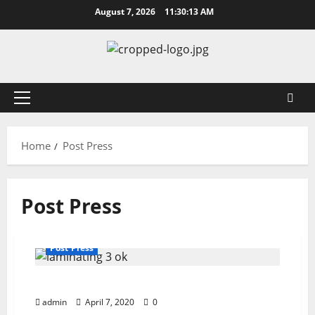
Skip
August 7, 2026
11:30:13 AM
to
content
Primary
Menu
Home
Post Press
Post Press
Post Press
Laminasi Dengan Sistem Thermal
admin
April 7, 2020
0