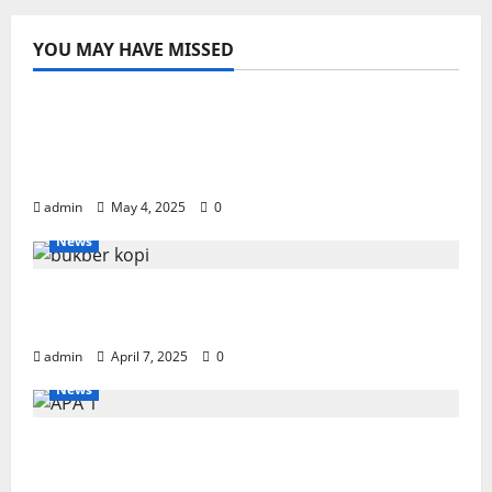
Deboss
YOU MAY HAVE MISSED
News
Hasil Kongres IV KOPI GRAFIKA
INDONESIA, Usman Batubara Terpilih
Sebagai Ketua Umum
admin
May 4, 2025
0
News
PENGURUS KOPI GRAFIKA
SELENGGARAKAN BUKA PUASA BERSAMA
admin
April 7, 2025
0
News
3 Customer Astragraphia jadi Pemenang di
Asian Print Awards 2024