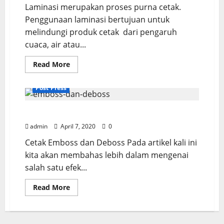
Laminasi merupakan proses purna cetak.
Penggunaan laminasi bertujuan untuk
melindungi produk cetak dari pengaruh
cuaca, air atau...
Read
Read More
more
about
Laminasi
Post Press
Dengan
Sistem
Thermal
Cetak Emboss & Deboss
admin
April 7, 2020
0
Cetak Emboss dan Deboss Pada artikel kali ini
kita akan membahas lebih dalam mengenai
salah satu efek...
Read
Read More
more
about
Cetak
Emboss
&